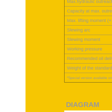
Max.hydraulic outreac
Capacity at max. outr
Max. lifting moment (+
Slewing arc
Slewing moment
Working pressure
Recommended oil deli
Weight of the standar
*Special version available o
DIAGRAM