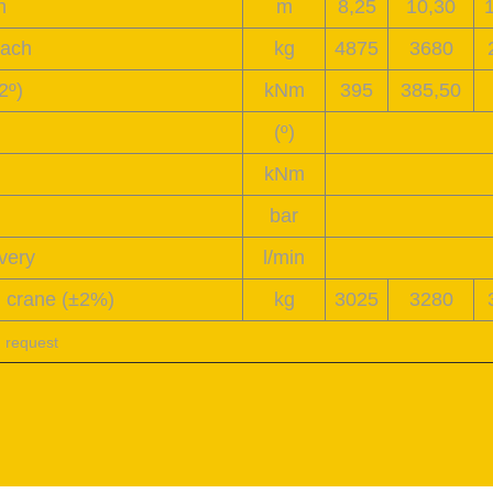
h
m
8,25
10,30
each
kg
4875
3680
2º)
kNm
395
385,50
(º)
kNm
bar
very
l
/min
d crane
(±2%)
kg
3025
3280
n request