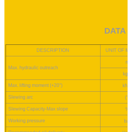
DATA 
DESCRIPTION
UNIT OF M
m
Max. hydraulic outreach
k
gm
Max. lifting moment (+20°)
kN
Slewing arc
(°)
Slewing Capacity-Max slope
%
Working pressure
bar