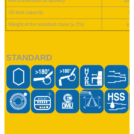
Recommended oil delivery
l/mi
Oil tank capacity
l
Weight of the standard crane (± 2%)
k
g
STANDARD