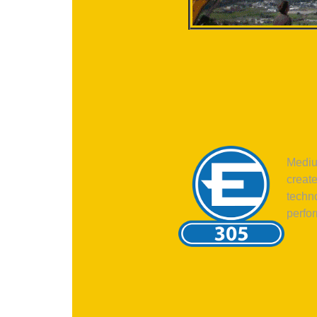
Medium
creat
techn
perfor