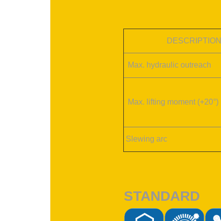
DESCRIPTIO
Max. hydraulic outreach
Max. lifting moment (+20°)
Slewing arc
STANDARD