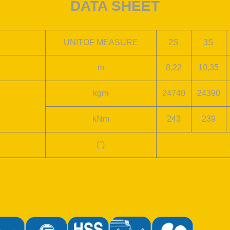
DATA SHEET
N
UNITOF MEASURE
2S
3S
m
8,22
10,35
k
gm
24740
24390
kNm
243
239
(°)