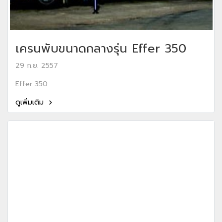
เครนพับขนาดกลางรุ่น Effer 350
29 ก.ย. 2557
Effer 350
ดูเพิ่มเติม