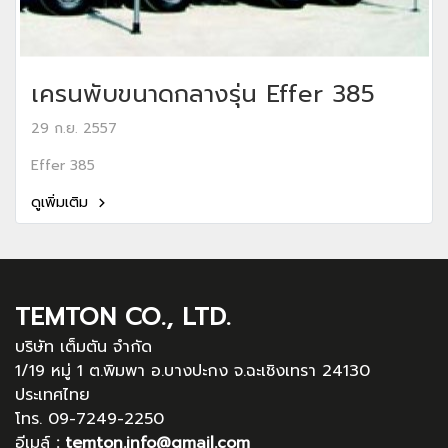
เครนพับขนาดกลางรุ่น Effer 385
29 ก.ย. 2557
Effer 385
ดูเพิ่มเติม
TEMTON CO., LTD.
บริษัท เต็มตัน จำกัด
1/19 หมู่ 1 ต.พิมพา อ.บางปะกง จ.ฉะเชิงเทรา 24130
ประเทศไทย
โทร. 09-7249-2250
อีเมล์
:
temton.info@gmail.com